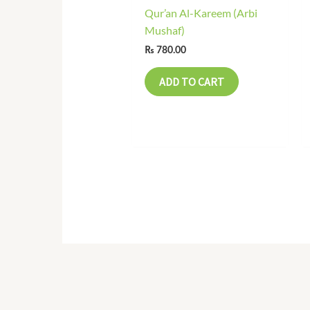
Qur’an Al-Kareem (Arbi
Mushaf)
₨
780.00
ADD TO CART