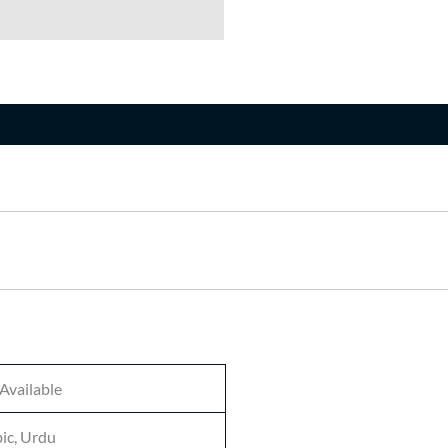
n
Available
ic, Urdu