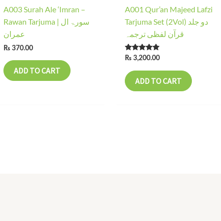
A003 Surah Ale ‘Imran –
A001 Qur’an Majeed Lafzi
Tarjuma Set (2Vol) دو جلد
Rawan Tarjuma | سورۃ ال
قرآن لفظی ترجمہ
عمران
₨
370.00
Rated
₨
3,200.00
5.00
ADD TO CART
out of 5
ADD TO CART