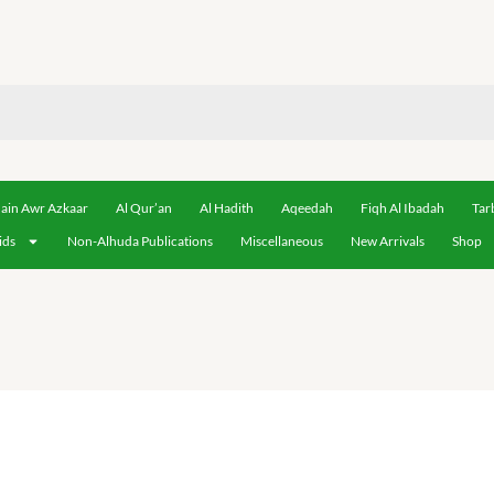
ain Awr Azkaar
Al Qur’an
Al Hadith
Aqeedah
Fiqh Al Ibadah
Tar
ids
Non-Alhuda Publications
Miscellaneous
New Arrivals
Shop