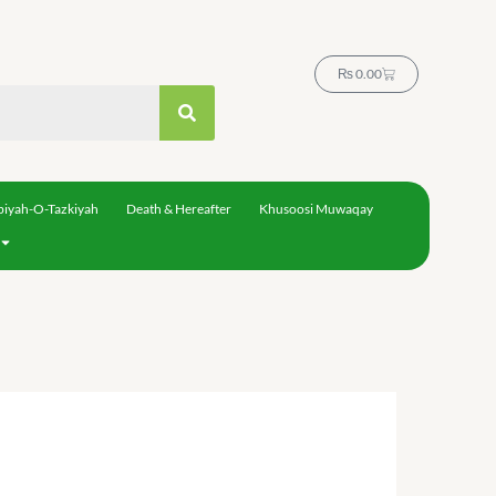
Cart
₨
0.00
biyah-O-Tazkiyah
Death & Hereafter
Khusoosi Muwaqay