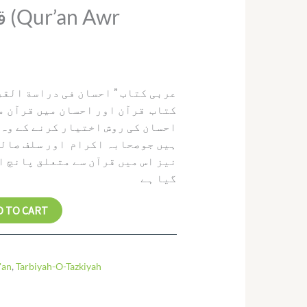
wr
‫عربی کتاب ” احسان فی دراسة القر
کتاب قرآن اور احسان میں قرآن م
احسان کی روش اختیار کرنے کے وہ 
ہیں جوصحابہ اکرام اور سلف صالح
نیز اس میں قرآن سے متعلق پانچ ا
گیا ہے‬
D TO CART
'an
,
Tarbiyah-O-Tazkiyah