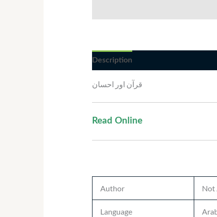
Description
Additional informatio
قرآن اور احسان
Read Online
Author
Not 
Language
Arab