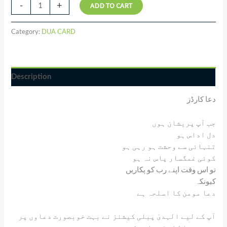
-
+
ADD TO CART
Category:
DUA CARD
Description
دعا کارڈز
جب آپ پریشان ہوں
دل اداس ہو
تنہائی سے وحشت ہو رہی ہو
کوئی غمگسار پاس نہ ہو
تو اس وقت اپنے رب کو پکاریں
کیونکہ
دعا مومن کا اسلحہ ہے
آپ کے لیے الہدیٰ پبلی کیشنز نے بہت خوبصورت دعاوں پر