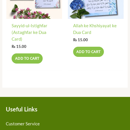
Sayyid-ul-Istighfar
Allah ke Khshiyayat ke
(Astaghfar ke Dua
Dua Card
Card)
₨
15.00
₨
15.00
ADD TO CART
ADD TO CART
Useful Links
Customer Service