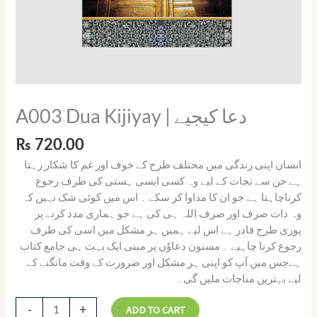
A003 Dua Kijiyay | دعا کیجیے
₨
720.00
انسان اپنی زندگی میں مختلف طرح کے خوف اور غم کا شکار رہتا
ہے جن سے نجات کے لیے وہ کسی ایسی ہستی کی طرف رجوع
کرناچاہتا ہے جو ان کا مداوا کر سکے ۔ اس میں کوئی شک نہیں کہ
وہ ذات صرف اور صرف اللہ ہی کی ہے جو ہماری مدد کرنے پر
پوری طرح قادر ہے اس لیے ہمیں ہر مشکل میں اسی کی طرف
رجوع کرنا چاہیے ۔ مسنون دعاوٗں پر مبنی ایک بہت ہی جامع کتاب
ہےجس میں آپ کو اپنی ہر مشکل اور ضرورت کے وقت مانگنے کے
لیے بہتریں مناجات ملیں گی۔
-
+
ADD TO CART