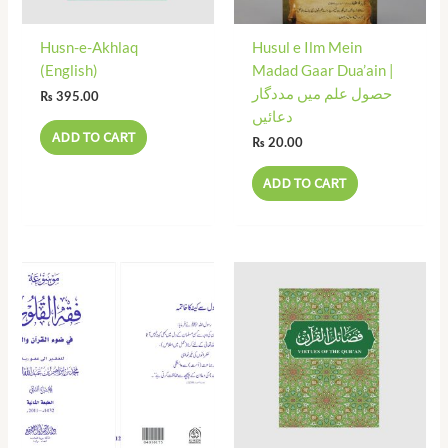
Husn-e-Akhlaq
Husul e Ilm Mein
(English)
Madad Gaar Dua’ain |
حصول علم میں مددگار
₨
395.00
دعائیں
ADD TO CART
₨
20.00
ADD TO CART