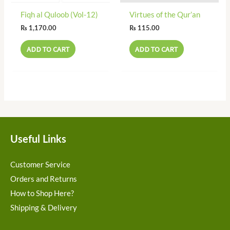
Fiqh al Quloob (Vol-12)
Virtues of the Qur’an
₨
1,170.00
₨
115.00
ADD TO CART
ADD TO CART
Useful Links
Customer Service
Orders and Returns
How to Shop Here?
Shipping & Delivery