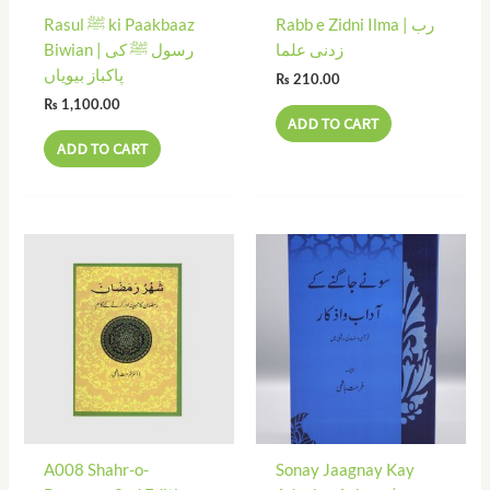
Rabb e Zidni Ilma | رب
Rasul ﷺ ki Paakbaaz
زدنی علما
Biwian | رسول ﷺ کی
پاکباز بیویاں
₨
210.00
₨
1,100.00
ADD TO CART
ADD TO CART
A008 Shahr-o-
Sonay Jaagnay Kay