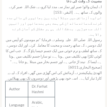
مصیبت کے وقت کی دعا
اے ایمان والو! صبر اور نماز سے مدد لیا کرو، بے شک اللہ صبر کرنے
والوں کے ساتھ ہے۔ [البقرۃ:153]
اس لیے آزمائش میں مبتلا اپنے بہن بھائیوں کی مالی مدد
کرنے کے ساتھ ساتھ ان کی ہمت بھی بندھائیں اور انہیں
اللہ سے جوڑیں۔ بے شک اللہ ہی ہر مشکل کو آسان کرنے
والا ہے۔
رسول اللہ صلی اللہ علیہ وسلم نے فرمایا: ”تم مومنوں کو آپس میں
ایک دوسرے کے ساتھ رحمت و محبت کا معاملہ کرنے اور ایک دوسرے
کے ساتھ لطف و نرم خوئی میں ایک جسم جیسا پاؤ گے کہ جب اس کا
کوئی ٹکڑا بھی تکلیف میں ہوتا ہے، تو سارا جسم تکلیف میں ہوتا
ہے ایسا کہ نیند اڑ جاتی ہے اور جسم بخار میں مبتلا ہو جاتا ہے۔“
[صحیح البخاری:6011]
الھدیٰ پبلیکیشنز نے آزمائش کی اس گھڑی میں گھرے افراد کے لیے یہ
کارڈ تیار کیاہے۔ اسے خود بھی پڑھیں اور دوسروں تک بھی پھیلائیں۔
Dr. Farhat
Author
Hashmi
Arabic,
Language