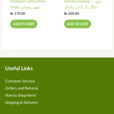
Ramazan 2nd Edition
Adaab o Azkaar | سونے
جاگنے کے آداب و اذکار
Urdu | شھر رمضان
₨
170.00
₨
200.00
ADD TO CART
ADD TO CART
Useful Links
Customer Service
Orders and Returns
How to Shop Here?
Shipping & Delivery