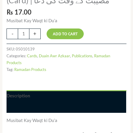
(Card) | مصیبت کے وقت کی دعا
₨
17.00
Musibat Kay Waqt ki Du’a
-
+
ADD TO CART
SKU:
05010139
Categories:
Cards
,
Duain Awr Azkaar
,
Publications
,
Ramadan
Products
Tag:
Ramadan Products
Description
Additional information
Musibat Kay Waqt ki Du’a