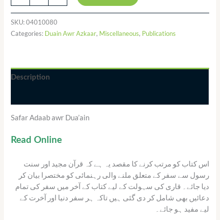
SKU:
04010080
Categories:
Duain Awr Azkaar
,
Miscellaneous
,
Publications
Description
Additional information
Safar Adaab awr Dua’ain
Read Online
اس کتاب کو مرتب کرنے کا مقصد یہ ہے کہ قرآن مجید اور سنت
رسول سے سفر کے متعلق ملنے والی رہنمائی کو مختصرا بیان کر
دیا جائے۔ قاری کی سہولت کے لیے کتاب کے آخر میں سفر کی تمام
دعائیں بھی شامل کر دی گئی ہیں تاکہ ہر سفر دنیا اور آخرت کے
لیے مفید ہو جائے۔