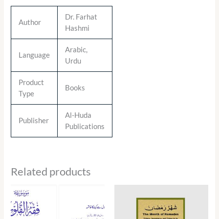
Dr. Farhat
Author
Hashmi
Arabic,
Language
Urdu
Product
Books
Type
Al-Huda
Publisher
Publications
Related products