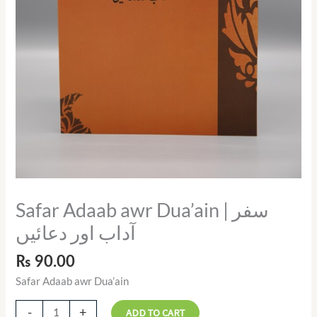
Safar Adaab awr Dua’ain | سفر
آداب اور دعائیں
₨
90.00
Safar Adaab awr Dua’ain
-
+
ADD TO CART