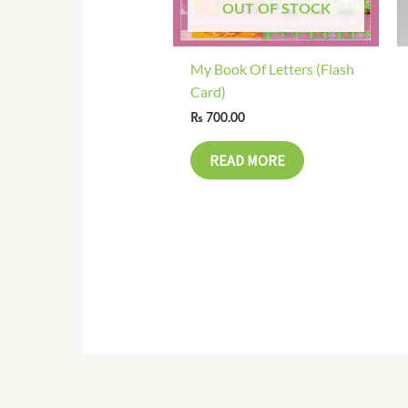
OUT OF STOCK
My Book Of Letters (Flash
Card)
₨
700.00
READ MORE