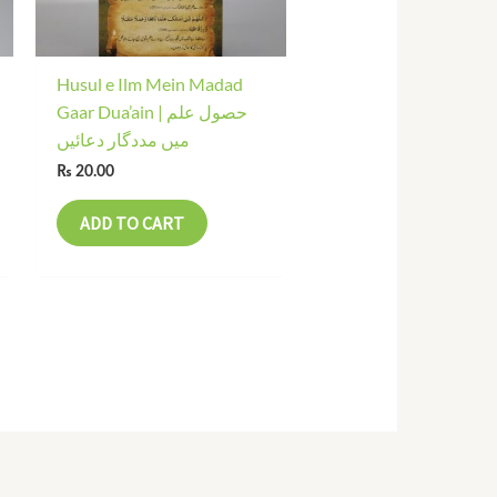
Husul e Ilm Mein Madad
Gaar Dua’ain | حصول علم
میں مددگار دعائیں
₨
20.00
ADD TO CART