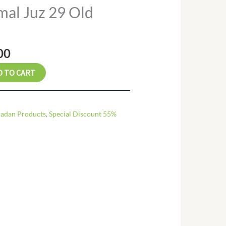
al
Current
al Juz 29 Old
price
is:
.00.
₨ 88.00.
00
D TO CART
adan Products
,
Special Discount 55%