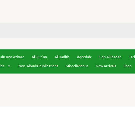
ain Awr Azkaar
Al Qur’an
Al Hadith
Aqeedah
Fiqh Al Ibadah
Tar
ids
Non-Alhuda Publications
Miscellaneous
New Arrivals
Shop