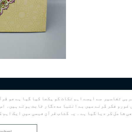
ربی تفاسیر سے ایسے اہم نکات کو یکجا کیا گیا ہے جو قرآ
غورو فکر کرنے میں بے انتہا مددگار ثابت ہوتے ہیں۔ اس 
ی شامل کر دیا گیا ہے ۔ یہ کتاب قرآن فہمی میں ایک اہم 
Hashmi