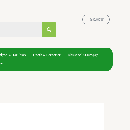
Cart
₨
0.00
biyah-O-Tazkiyah
Death & Hereafter
Khusoosi Muwaqay