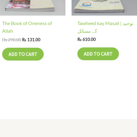
The Book of Oneness of
Tawheed kay Masail | توحید
Allah
کے مسائل
₨
290.00
₨
610.00
₨
131.00
ADD TO CART
ADD TO CART