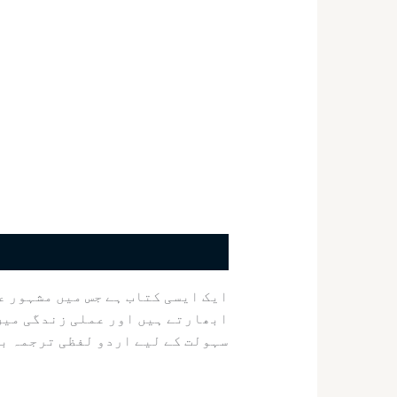
ایک ایسی کتاب ہے جس میں مشہور ع
ابھارتے ہیں اور عملی زندگی میں 
سہولت کے لیے اردو لفظی ترجمہ بھ