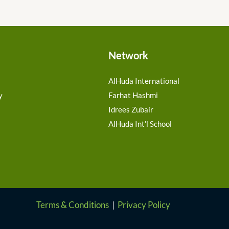
Network
AlHuda International
y
Farhat Hashmi
Idrees Zubair
AlHuda Int'l School
Terms & Conditions
|
Privacy Policy