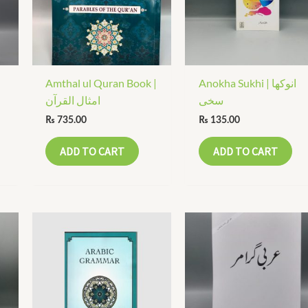
Amthal ul Quran Book |
Anokha Sukhi | انوکھا
سخی
امثال القرآن
₨
735.00
₨
135.00
ADD TO CART
ADD TO CART