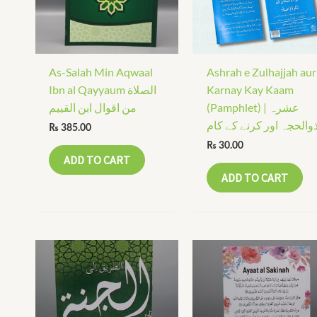
As-Salah Min Aqwaal
Ashrah e Zulhajjah aur
Ibn al Qayyaum الصلاة
Karnay Kay Kaam
(Pamphlet) | عشرہ
من اقوال ابن القییم
والحجہ اور کرنے کے کام
₨
385.00
₨
30.00
ADD TO CART
ADD TO CART