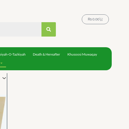
Cart
₨
0.00
biyah-O-Tazkiyah
Death & Hereafter
Khusoosi Muwaqay