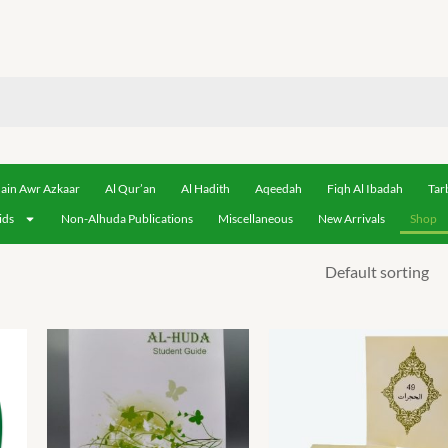
ain Awr Azkaar
Al Qur’an
Al Hadith
Aqeedah
Fiqh Al Ibadah
Tar
ids
Non-Alhuda Publications
Miscellaneous
New Arrivals
Shop
ce
ge:
00.00
ough
00.00