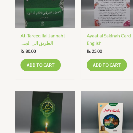
At-Tareeq ilal Jannah |
Ayaat al Sakinah Card
الطریق الی الجنۃ
English
₨
80.00
₨
25.00
ADD TO CART
ADD TO CART