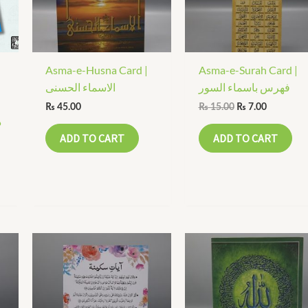
Asma-e-Husna Card |
Asma-e-Surah Card |
فھرس باسماء السور
الاسماء الحسنی
₨
45.00
₨
15.00
₨
7.00
ذ
ADD TO CART
ADD TO CART