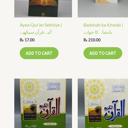
Ayea Qur’an Sekhiye |
Badshah ka Khwab |
بادشاہ کا خواب
آئیے قرآن سیکھیے
₨
17.00
₨
210.00
ADD TO CART
ADD TO CART