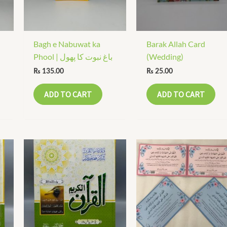
Bagh e Nabuwat ka
Barak Allah Card
Phool | باغ نبوت کا پھول
(Wedding)
₨
135.00
₨
25.00
ADD TO CART
ADD TO CART