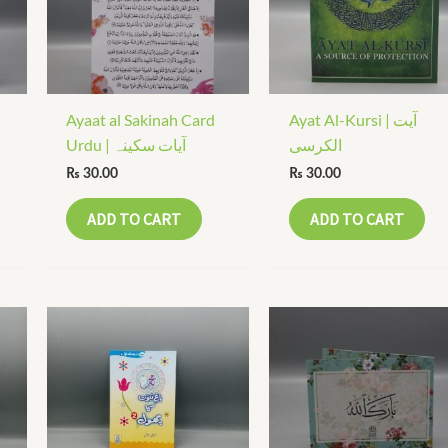
Ayaat al Sakinah Card
Ayat Al-Kursi | آیت
الکرسی
Urdu | آیات سکینہ
₨
30.00
₨
30.00
ADD TO CART
ADD TO CART