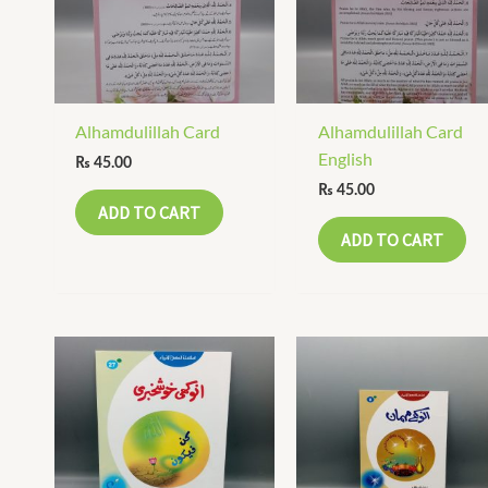
Alhamdulillah Card
Alhamdulillah Card
English
₨
45.00
₨
45.00
ADD TO CART
ADD TO CART