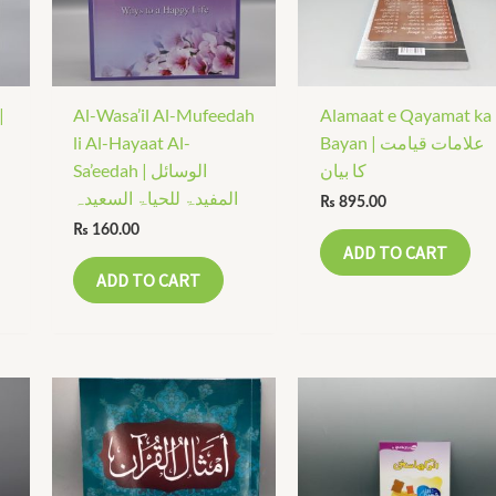
|
Al-Wasa’il Al-Mufeedah
Alamaat e Qayamat ka
li Al-Hayaat Al-
Bayan | علامات قیامت
کا بیان
Sa’eedah | الوسائل
المفیدۃ للحیاۃ السعیدہ
₨
895.00
₨
160.00
ADD TO CART
ADD TO CART