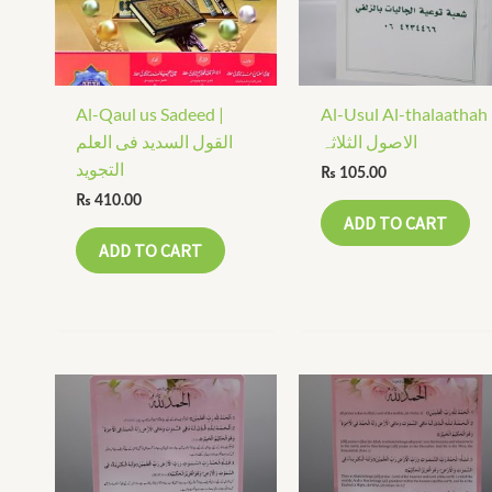
Al-Qaul us Sadeed |
Al-Usul Al-thalaathah 
الاصول الثلاثہ
القول السدید فی العلم
التجوید
₨
105.00
₨
410.00
ADD TO CART
ADD TO CART