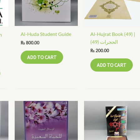
Al-Huda Student Guide
Al-Hujrat Book (49) |
h
الحجرات (49)
₨
800.00
₨
200.00
ADD TO CART
ADD TO CART