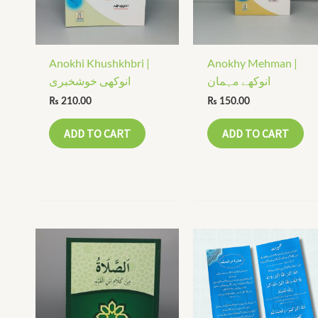
Anokhi Khushkhbri |
Anokhy Mehman |
انوکھے مہمان
انوکھی خوشخبری
₨
210.00
₨
150.00
ADD TO CART
ADD TO CART